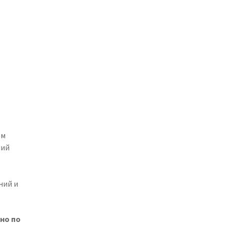
ом
ний
ний и
но по