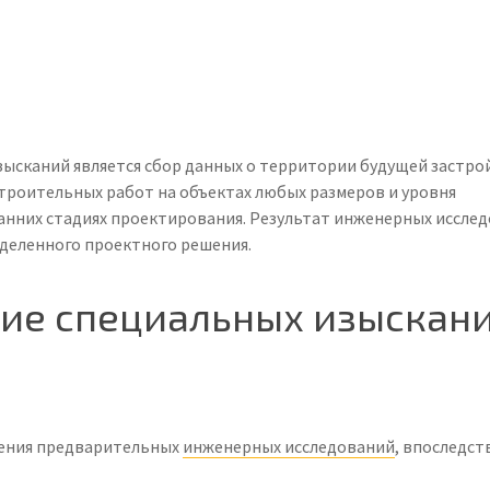
ысканий является сбор данных о территории будущей застрой
троительных работ на объектах любых размеров и уровня
анних стадиях проектирования. Результат инженерных иссле
деленного проектного решения.
вие специальных изыскан
едения предварительных
инженерных исследований
, впоследст