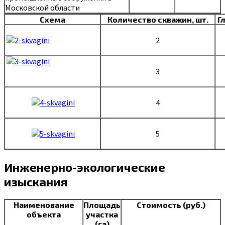
Московской области
Схема
Количество скважин, шт.
Г
2
3
4
5
Инженерно-экологические
изыскания
Наименование
Площадь
Стоимость (руб.)
объекта
участка
(га)