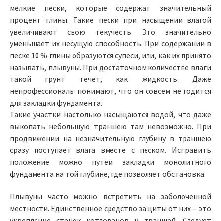
мелкие пески, которые содержат значительный
процент глины. Такие пески при насыщении влагой
увеличивают свою текучесть. Это значительно
уменьшает их несущую способность. При содержании в
песке 10 % глины образуются супеси, или, как их принято
называть, плывуны. При достаточном количестве влаги
такой грунт течет, как жидкость. Даже
непрофессионалы понимают, что он совсем не годится
для закладки фундамента.
Такие участки настолько насыщаются водой, что даже
выкопать небольшую траншею там невозможно. При
продвижении на незначительную глубину в траншею
сразу поступает влага вместе с песком. Исправить
положение можно путем закладки монолитного
фундамента на той глубине, где позволяет обстановка.
Плывуны часто можно встретить на заболоченной
местности. Единственное средство защиты от них – это
укрепление стенок котлованов и траншей. Следует