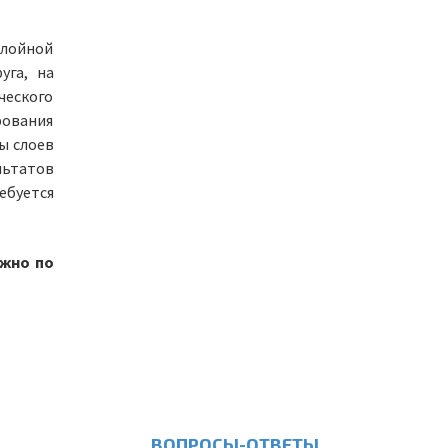
слойной
уга, на
ческого
рования
ы слоев
льтатов
ебуется
ожно по
ВОПРОСЫ-ОТВЕТЫ