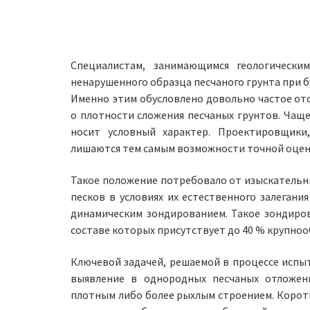
Специалистам, занимающимся геологически
ненарушенного образца песчаного грунта при б
Именно этим обусловлено довольно частое от
о плотности сложения песчаных грунтов. Чаще
носит условный характер. Проектировщики,
лишаются тем самым возможности точной оценк
Такое положение потребовало от изыскательн
песков в условиях их естественного залегания
динамическим зондированием. Такое зондиров
составе которых присутствует до 40 % крупнооб
Ключевой задачей, решаемой в процессе испы
выявление в однородных песчаных отложени
плотным либо более рыхлым строением. Корот