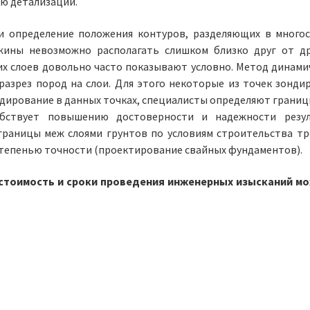
ю детализации.
и определение положения контуров, разделяющих в много
жины невозможно располагать слишком близко друг от др
их слоев довольно часто показывают условно. Метод динами
разрез пород на слои. Для этого некоторые из точек зонди
дирование в данных точках, специалисты определяют границ
обствует повышению достоверности и надежности резу
а границы меж слоями грунтов по условиям строительства тр
 степенью точности (проектирование свайных фундаментов).
стоимость и сроки проведения инженерных изысканий м