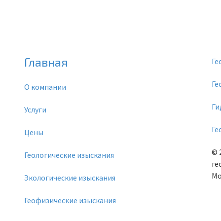
Главная
Ге
Ге
О компании
Ги
Услуги
Ге
Цены
© 
Геологические изыскания
ге
Мо
Экологические изыскания
Геофизические изыскания