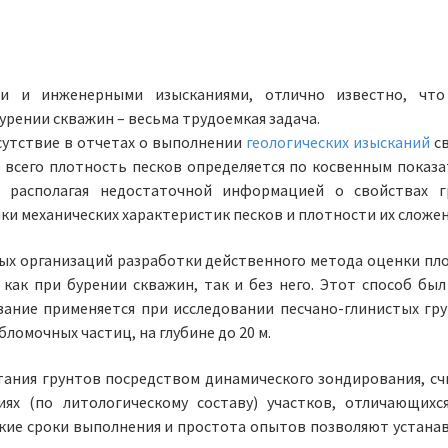
ми и инженерными изысканиями, отлично известно, чт
урении скважин – весьма трудоемкая задача.
сутствие в отчетах о выполнении
геологических изысканий
св
 всего плотность песков определяется по косвенным показа
 располагая недостаточной информацией о свойствах г
и механических характеристик песков и плотности их сложен
ых организаций разработки действенного метода оценки пл
 как при бурении скважин, так и без него. Этот способ был
ание применяется при исследовании песчано-глинистых гру
ломочных частиц, на глубине до 20 м.
тания грунтов посредством динамического зондирования, сч
ях (по литологическому составу) участков, отличающихс
кие сроки выполнения и простота опытов позволяют устана