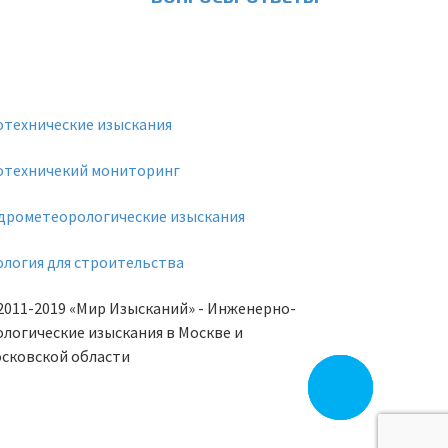
отехнические изыскания
отехничекий мониторинг
дрометеорологические изыскания
ология для строительства
2011-2019
«Мир Изысканий»
- Инженерно-
ологические изыскания в Москве и
сковской области
Заказать
звонок