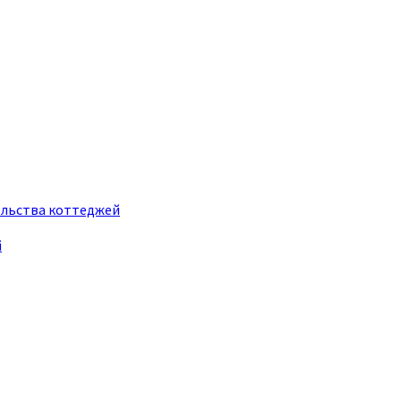
ельства коттеджей
й