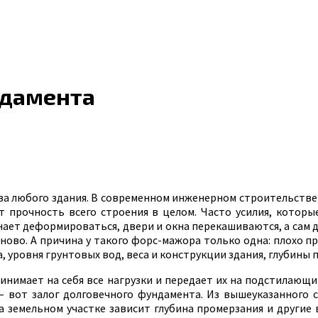
ндамента
а любого здания. В современном инженерном строительстве 
т прочность всего строения в целом. Часто усилия, котор
чинает деформироваться, двери и окна перекашиваются, а с
заново. А причина у такого форс-мажора только одна: плохо
 уровня грунтовых вод, веса и конструкции здания, глубины 
инимает на себя все нагрузки и передает их на подстилающи
– вот залог долговечного фундамента. Из вышеуказанного 
на земельном участке зависит глубина промерзания и други