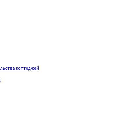
ельства коттеджей
й