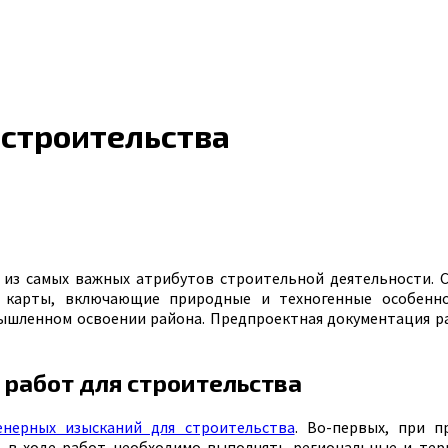
 строительства
м из самых важных атрибутов строительной деятельности.
 карты, включающие природные и техногенные особенно
шленном освоении района. Предпроектная документация ра
 работ для строительства
енерных изысканий для строительства
. Во-первых, при 
, в ходе работ необходимо выполнять региональные и те