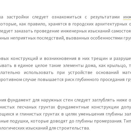
ка застройки следует ознакомиться с результатами
инж
которые, как правило, хранятся в городских архитектурных о
 следует заказать проведение инженерных изысканий самостоя
ичных неприятных последствий, вызванных особенностями гру
вых конструкций и возникновения в них трещин и разруше
ывать в единое целое такие элементы дома, как крыльцо, т
лательно использовать при устройстве оснований мат
ротивном случае повышается риск глубинного проседания гр
ия фундамент для наружных стен следует заглублять ниже 
инистых песчаных грунтах фундаментные конструкции допу
ающихся и глинистых грунтах в целях уменьшения глубины за
ные подушки, которые доводят до глубины промерзания. Тип
ологических изысканий для строительства.