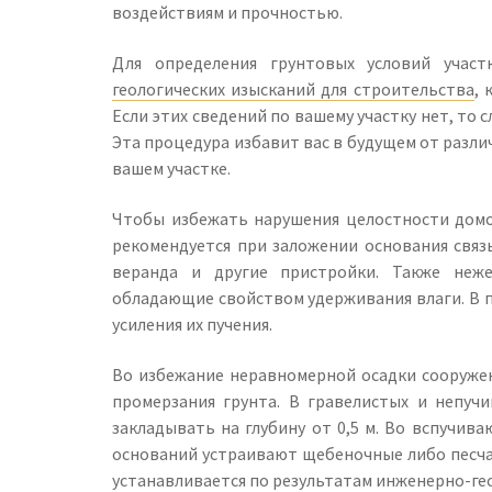
воздействиям и прочностью.
Для определения грунтовых условий участ
геологических изысканий для строительства
, 
Если этих сведений по вашему участку нет, то
Эта процедура избавит вас в будущем от разл
вашем участке.
Чтобы избежать нарушения целостности домо
рекомендуется при заложении основания связ
веранда и другие пристройки. Также неже
обладающие свойством удерживания влаги. В п
усиления их пучения.
Во избежание неравномерной осадки сооружен
промерзания грунта. В гравелистых и непуч
закладывать на глубину от 0,5 м. Во вспучив
оснований устраивают щебеночные либо песча
устанавливается по результатам инженерно-ге