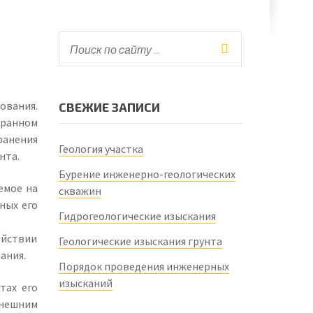
ования.
СВЕЖИЕ ЗАПИСИ
бранном
ранения
Геология участка
нта.
Бурение инженерно-геологических
емое на
скважин
ных его
Гидрогеологические изыскания
ействии
Геологические изыскания грунта
ания.
Порядок проведения инженерных
изысканий
тах его
внешним