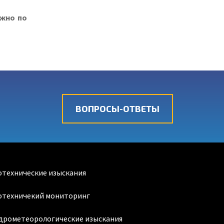
ожно по
ВОПРОСЫ-ОТВЕТЫ
отехнические изыскания
отехничекий мониторинг
дрометеорологические изыскания