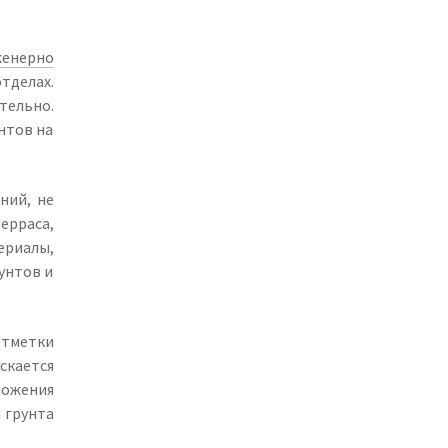
енерно
тделах.
тельно.
нтов на
ний, не
ерраса,
ериалы,
унтов и
отметки
скается
ложения
 грунта