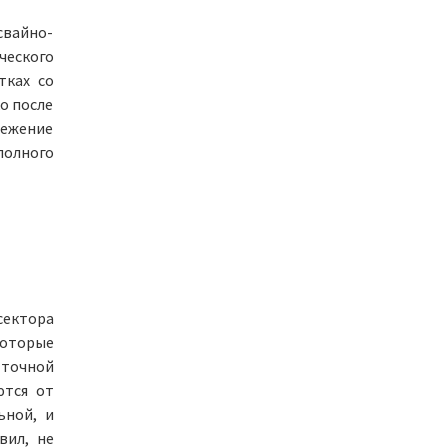
свайно-
ческого
тках со
о после
режение
полного
сектора
которые
 точной
ются от
ьной, и
вил, не