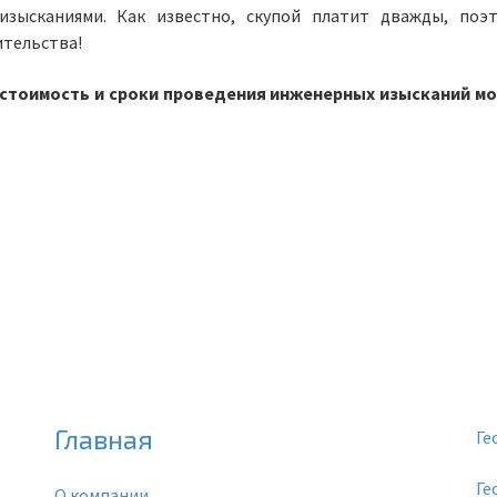
зысканиями. Как известно, скупой платит дважды, поэ
ительства!
 стоимость и сроки проведения инженерных изысканий м
Главная
Ге
Ге
О компании