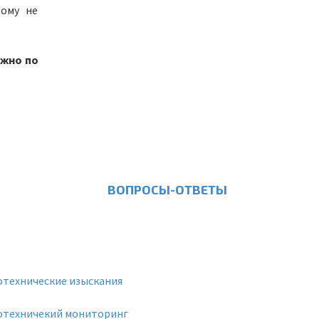
тому не
ожно по
ВОПРОСЫ-ОТВЕТЫ
отехнические изыскания
отехничекий мониторинг