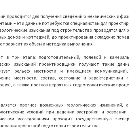
й проводится для получения сведений о механических и физ
нтами – эти данные потребуются специалистам для проектир
Геологические изыскания под строительство проводятся для 
тных домов и коттеджей, до проектирования складских поме
от зависит их объем и методика выполнения.
т в три этапа: подготовительный, полевой и камерал
ческих изысканий проектировщики получают такие данн
ризует рельеф местности и имеющиеся коммуникации),
ение местности, состав, состояние и характеристики г
овия), а также прогноз вероятных гидрогеологических проце
вляется прогноз возможных геологических изменений, 
ологических условий при ведении застройки и освоении
ческим исследованиям проходит государственную экспе
нования проектной подготовки строительства.