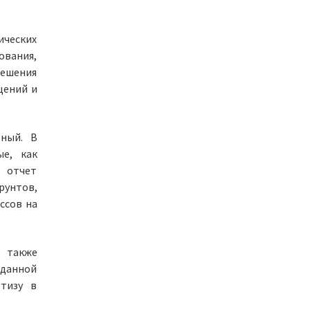
ических
ования,
решения
щений и
ьный. В
ые, как
 отчет
рунтов,
ссов на
а также
 данной
ртизу в