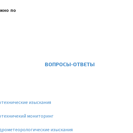
ожно по
ВОПРОСЫ-ОТВЕТЫ
отехнические изыскания
отехничекий мониторинг
дрометеорологические изыскания